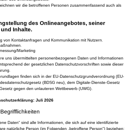
eichnen wir die betroffenen Personen zusammenfassend auch als
gstellung des Onlineangebotes, seiner
und Inhalte.
g von Kontaktanfragen und Kommunikation mit Nutzern.
smaßnahmen.
messung/Marketing
hre uns übermittelten personenbezogenen Daten und Informationen
entsprechend der gesetzlichen Datenschutzvorschriften sowie dieser
ärung.
Grundlagen finden sich in der EU-Datenschutzgrundverordnung (EU-
esdatenschutzgesetz (BDSG neu), dem Digitale-Dienste-Gesetz
Gesetz gegen den unlauteren Wettbewerb (UWG).
schutzerklärung: Juli 2026
egrifflichkeiten
 Daten“ sind alle Informationen, die sich auf eine identifizierte
rbare natürliche Person (im Folgenden „betroffene Person“) beziehen;