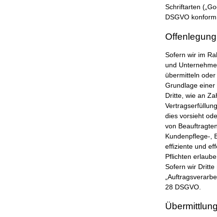
Schriftarten („
DSGVO konform 
Offenlegung
Sofern wir im R
und Unternehmen 
übermitteln oder 
Grundlage einer 
Dritte, wie an Za
Vertragserfüllung
dies vorsieht od
von Beauftragten
Kundenpflege-, B
effiziente und e
Pflichten erlaube
Sofern wir Dritt
„Auftragsverarbe
28 DSGVO.
Übermittlung