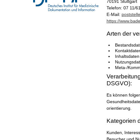
70191 Stuttgart
Telefon: 07 11/6
E-Mail:
poststell
https://www.bad
Arten der ve
Bestandsdat
Kontaktdaten
Inhaltsdaten
Nutzungsdate
Meta-/Kommu
Verarbeitung
DSGVO):
Es können folge
Gesundheitsdate
orientierung.
Kategorien d
Kunden, Interess
Besucher und Nu