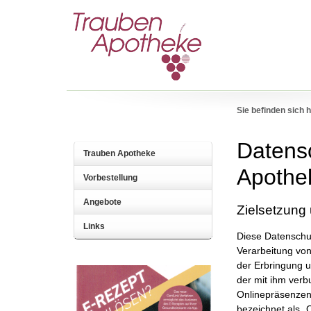
Sie befinden sich h
Datens
Trauben Apotheke
Apothe
Vorbestellung
Angebote
Zielsetzung 
Links
Diese Datenschut
Verarbeitung vo
der Erbringung 
der mit ihm ver
Onlinepräsenzen,
bezeichnet als „O