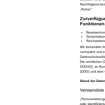
Nachfolgend bez
„Nutzer“.
Zurverfügun
Funktionen 
Beantwortun
Sicherheit
Reichweiten
Wir behandeln I
vertraulich und 
Datenschutzerkl
Die rechtlichen 
DSGVO), im Bund
(DDG) und dem 
Stand der Daten
Verwendete B
„Personenbezogene
oder identifizie