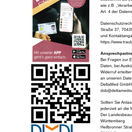
wie z.B. „Verarbe
Art. 4 der Date
Datenschutzrecht
Straße 37, 70435
und Kontaktangab
https://www.tra
Ansprechpartne
Bei Fragen zur 
Daten, bei Auskü
Widerruf erteilt
an unseren Date
DeltaMed GmbH &
dsb@deltameds
Sollten Sie Anla
jederzeit an die
Der Landesbeauft
Württemberg
Heilbronner Stra