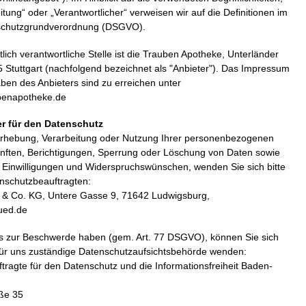
itung“ oder „Verantwortlicher“ verweisen wir auf die Definitionen im
nschutzgrundverordnung (DSGVO).
lich verantwortliche Stelle ist die Trauben Apotheke, Unterländer
 Stuttgart (nachfolgend bezeichnet als "Anbieter"). Das Impressum
en des Anbieters sind zu erreichen unter
ubenapotheke.de
r für den Datenschutz
Erhebung, Verarbeitung oder Nutzung Ihrer personenbezogenen
nften, Berichtigungen, Sperrung oder Löschung von Daten sowie
er Einwilligungen und Widerspruchswünschen, wenden Sie sich bitte
nschutzbeauftragten:
 Co. KG, Untere Gasse 9, 71642 Ludwigsburg,
ued.de
ss zur Beschwerde haben (gem. Art. 77 DSGVO), können Sie sich
 für uns zuständige Datenschutzaufsichtsbehörde wenden:
ragte für den Datenschutz und die Informationsfreiheit Baden-
ße 35