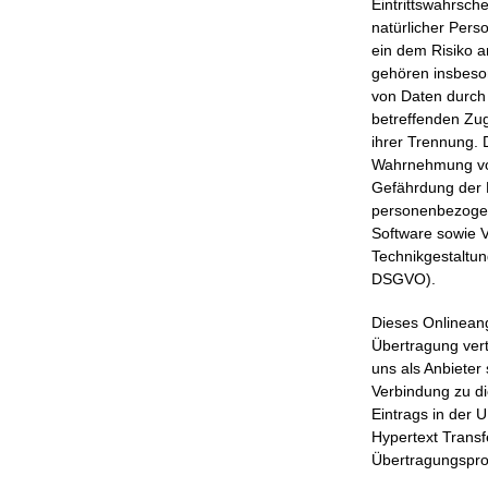
Eintrittswahrsch
natürlicher Per
ein dem Risiko 
gehören insbeson
von Daten durch 
betreffenden Zug
ihrer Trennung. 
Wahrnehmung von
Gefährdung der D
personenbezogen
Software sowie 
Technikgestaltun
DSGVO).
Dieses Onlinean
Übertragung vert
uns als Anbieter
Verbindung zu d
Eintrags in der U
Hypertext Transf
Übertragungsprot