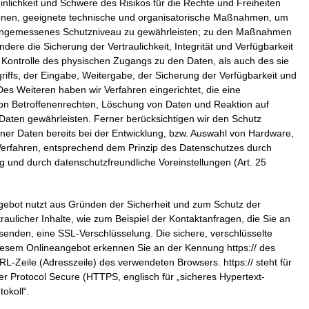
einlichkeit und Schwere des Risikos für die Rechte und Freiheiten
sonen, geeignete technische und organisatorische Maßnahmen, um
angemessenes Schutzniveau zu gewährleisten; zu den Maßnahmen
dere die Sicherung der Vertraulichkeit, Integrität und Verfügbarkeit
Kontrolle des physischen Zugangs zu den Daten, als auch des sie
riffs, der Eingabe, Weitergabe, der Sicherung der Verfügbarkeit und
Des Weiteren haben wir Verfahren eingerichtet, die eine
 Betroffenenrechten, Löschung von Daten und Reaktion auf
aten gewährleisten. Ferner berücksichtigen wir den Schutz
er Daten bereits bei der Entwicklung, bzw. Auswahl von Hardware,
Verfahren, entsprechend dem Prinzip des Datenschutzes durch
g und durch datenschutzfreundliche Voreinstellungen (Art. 25
gebot nutzt aus Gründen der Sicherheit und zum Schutz der
raulicher Inhalte, wie zum Beispiel der Kontaktanfragen, die Sie an
 senden, eine SSL-Verschlüsselung. Die sichere, verschlüsselte
iesem Onlineangebot erkennen Sie an der Kennung https:// des
RL-Zeile (Adresszeile) des verwendeten Browsers. https:// steht für
er Protocol Secure (HTTPS, englisch für „sicheres Hypertext-
okoll“.