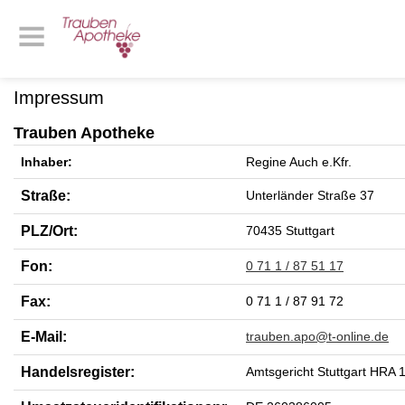
Impressum
Trauben Apotheke
Inhaber:
Regine Auch e.Kfr.
Straße:
Unterländer Straße 37
PLZ/Ort:
70435 Stuttgart
Fon:
0 71 1 / 87 51 17
Fax:
0 71 1 / 87 91 72
E-Mail:
trauben.apo@t-online.de
Handelsregister:
Amtsgericht Stuttgart HRA 