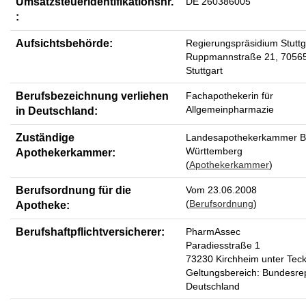
Umsatzsteueridentifikationsnr.
DE 260386005
:
Aufsichtsbehörde:
Regierungspräsidium Stuttg
Ruppmannstraße 21, 7056
Stuttgart
Berufsbezeichnung verliehen
Fachapothekerin für
Allgemeinpharmazie
in Deutschland:
Zuständige
Landesapothekerkammer B
Württemberg
Apothekerkammer:
(
Apothekerkammer
)
Berufsordnung für die
Vom 23.06.2008
(
Berufsordnung
)
Apotheke:
Berufshaftpflichtversicherer:
PharmAssec
Paradiesstraße 1
73230 Kirchheim unter Tec
Geltungsbereich: Bundesre
Deutschland